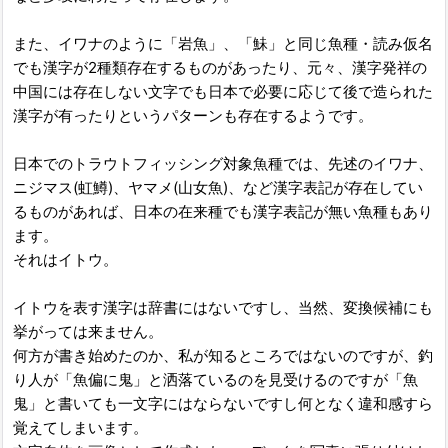
また、イワナのように「岩魚」、「鮇」と同じ魚種・読み仮名
でも漢字が2種類存在するものがあったり、元々、漢字発祥の
中国には存在しない文字でも日本で必要に応じて後で造られた
漢字が有ったりというパターンも存在するようです。
日本でのトラウトフィッシング対象魚種では、先述のイワナ、
ニジマス(虹鱒)、ヤマメ(山女魚)、など漢字表記が存在してい
るものがあれば、日本の在来種でも漢字表記が無い魚種もあり
ます。
それはイトウ。
イトウを表す漢字は辞書にはないですし、当然、変換候補にも
挙がっては来ません。
何方が書き始めたのか、私が知るところではないのですが、釣
り人が「魚偏に鬼」と洒落ているのを見受けるのですが「魚
鬼」と書いても一文字にはならないですし何となく違和感すら
覚えてしまいます。