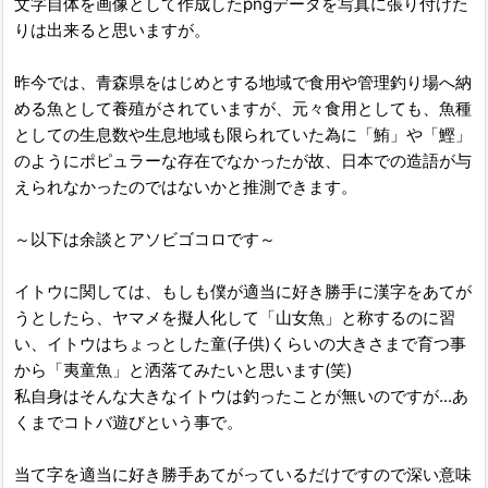
文字自体を画像として作成したpngデータを写真に張り付けた
りは出来ると思いますが。
昨今では、青森県をはじめとする地域で食用や管理釣り場へ納
める魚として養殖がされていますが、元々食用としても、魚種
としての生息数や生息地域も限られていた為に「鮪」や「鰹」
のようにポピュラーな存在でなかったが故、日本での造語が与
えられなかったのではないかと推測できます。
～以下は余談とアソビゴコロです～
イトウに関しては、もしも僕が適当に好き勝手に漢字をあてが
うとしたら、ヤマメを擬人化して「山女魚」と称するのに習
い、イトウはちょっとした童(子供)くらいの大きさまで育つ事
から「夷童魚」と洒落てみたいと思います(笑)
私自身はそんな大きなイトウは釣ったことが無いのですが...あ
くまでコトバ遊びという事で。
当て字を適当に好き勝手あてがっているだけですので深い意味