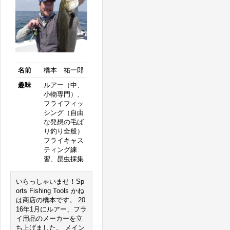
名前
橋本 祐一郎
趣味
ルアー（中、
小物専門）、
フライフィッ
シング（自由
な発想の毛ば
り釣り全般）
フライキャス
ティング練
習、昆虫採集
いらっしゃいませ！Sp
orts Fishing Tools かね
は商店の橋本です。 20
16年1月にルアー、フラ
イ用品のメーカーを立
ち上げました。 メイン