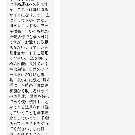
は小売店様への卸です
が、こちらは弊社直販
サイトになります。 主
にトラウトやバスなど
淡水系ロッドやルアー
を販売している各地の
小売店様でも購入可能
ですが、お近くに取扱
店がないようでしたら
是非当サイトもご活用
ください。 魚を釣るた
めの性能に長けている
事は勿論、自然のフィ
ールドに溶け込む道
具、思い出に残る1尾を
手にした時の写真に違
和感なく収まるロッド
や道具達... 愛着を持っ
て永く使い続けること
ができる道具を作り続
けていくことを基本理
念としています。 御縁
あって当サイトを訪れ
てくださいました皆
様、今後ともよろしく