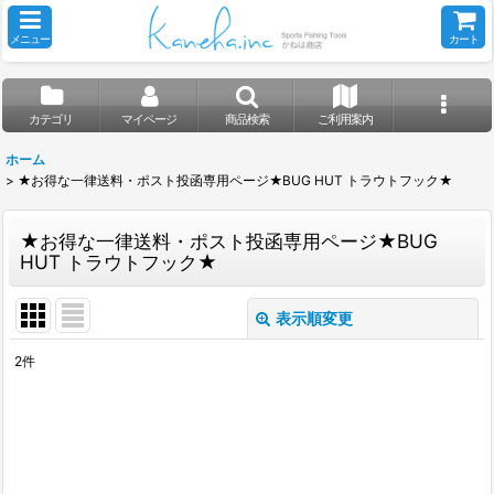
メニュー
カート
カテゴリ
マイページ
商品検索
ご利用案内
ホーム
>
★お得な一律送料・ポスト投函専用ページ★BUG HUT トラウトフック★
★お得な一律送料・ポスト投函専用ページ★BUG
HUT トラウトフック★
表示順変更
閉じる
2
件
表示数
:
並び順
: