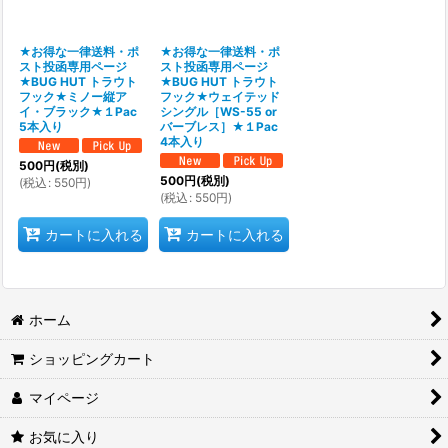
絞り込む
★お得な一律送料・ポ
★お得な一律送料・ポ
スト投函専用ページ
スト投函専用ページ
★BUG HUT トラウト
★BUG HUT トラウト
フック★ミノー縦ア
フック★ウェイテッド
イ・ブラック★１Pac
シングル［WS-55 or
5本入り
バーブレス］★１Pac
4本入り
500
円
(税別)
500
円
(税別)
(
税込
:
550
円
)
(
税込
:
550
円
)
カートに入れる
カートに入れる
ホーム
ショッピングカート
マイページ
お気に入り