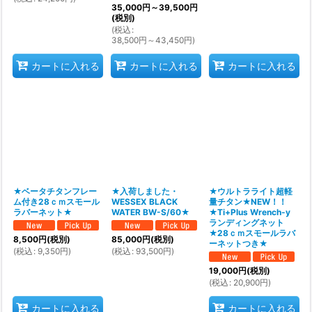
35,000
円
～39,500
円
(税別)
(
税込
:
38,500
円
～43,450
円
)
カートに入れる
カートに入れる
カートに入れる
★ベータチタンフレー
★入荷しました・
★ウルトラライト超軽
ム付き28ｃｍスモール
WESSEX BLACK
量チタン★NEW！！
ラバーネット★
WATER BW-S/60★
★Ti+Plus Wrench-y
ランディングネット
★28ｃｍスモールラバ
8,500
円
(税別)
85,000
円
(税別)
ーネットつき★
(
税込
:
9,350
円
)
(
税込
:
93,500
円
)
19,000
円
(税別)
(
税込
:
20,900
円
)
カートに入れる
カートに入れる