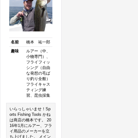
名前
橋本 祐一郎
趣味
ルアー（中、
小物専門）、
フライフィッ
シング（自由
な発想の毛ば
り釣り全般）
フライキャス
ティング練
習、昆虫採集
いらっしゃいませ！Sp
orts Fishing Tools かね
は商店の橋本です。 20
16年1月にルアー、フラ
イ用品のメーカーを立
ち上げました。 メイン