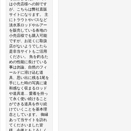
は小売店様への卸です
が、こちらは弊社直販
サイトになります。 主
にトラウトやバスなど
淡水系ロッドやルアー
を販売している各地の
小売店様でも購入可能
ですが、お近くに取扱
店がないようでしたら
是非当サイトもご活用
ください。 魚を釣るた
めの性能に長けている
事は勿論、自然のフィ
ールドに溶け込む道
具、思い出に残る1尾を
手にした時の写真に違
和感なく収まるロッド
や道具達... 愛着を持っ
て永く使い続けること
ができる道具を作り続
けていくことを基本理
念としています。 御縁
あって当サイトを訪れ
てくださいました皆
様、今後ともよろしく