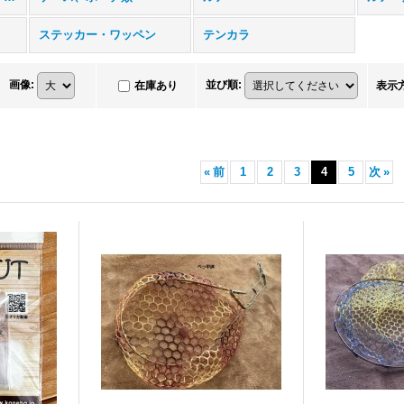
ステッカー・ワッペン
テンカラ
画像
:
並び順
:
在庫あり
表示
«
前
1
2
3
4
5
次
»