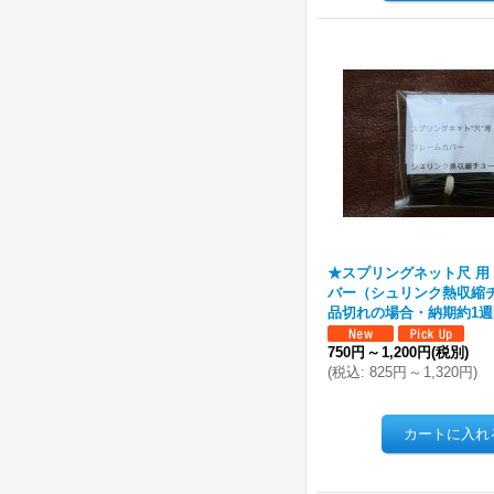
★スプリングネット尺 用
バー（シュリンク熱収縮
品切れの場合・納期約1
750円
～
1,200円
(税別)
(
税込
:
825円
～
1,320円
)