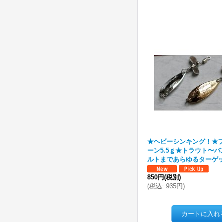
★ヘビーシンキング！★
ーン5.5ｇ★トラウト〜
ルトまであらゆるターゲ
850円
(税別)
(
税込
:
935円
)