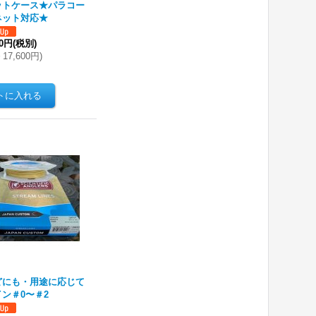
ットケース★パラコー
ネット対応★
00円
(税別)
～
17,600円
)
どにも・用途に応じて
ン＃0〜＃2