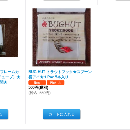
 フレームカ
BUG HUT トラウトフック★スプーン
チューブ）★
横アイ★１Pac 5本入り
週間★
500円
(税別)
(
税込
:
550円
)