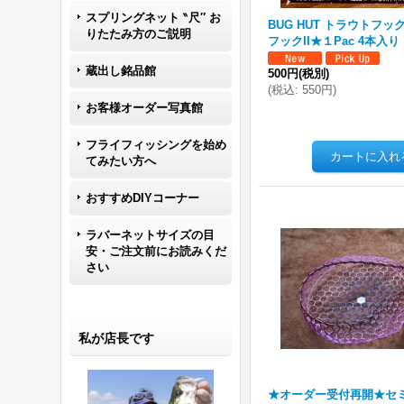
スプリングネット ‶尺″ お
BUG HUT トラウトフ
りたたみ方のご説明
フックII★１Pac 4本入り
蔵出し銘品館
500円
(税別)
(
税込
:
550円
)
お客様オーダー写真館
フライフィッシングを始め
てみたい方へ
おすすめDIYコーナー
ラバーネットサイズの目
安・ご注文前にお読みくだ
さい
私が店長です
★オーダー受付再開★セ