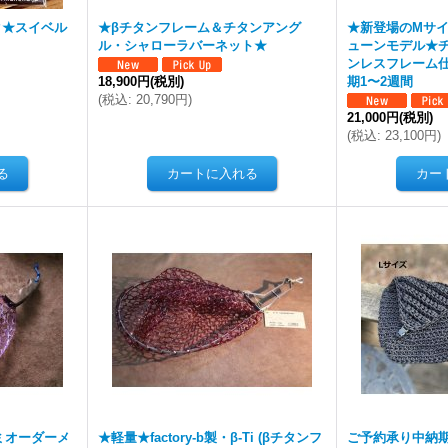
ック★スイベル
★βチタンフレーム＆チタンアング
★新登場のMサ
ル・シャローラバーネット★
ューンモデル★
ンレスフレーム
18,900円
(税別)
期1〜2週間
(
税込
:
20,790円
)
21,000円
(税別)
(
税込
:
23,100円
)
ミオーダーメ
★軽量★factory-b製・β-Ti (βチタンフ
ご予約承り中納期