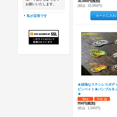
30,000円
(税別)
お願いいたします。
(
税込
:
33,000円
)
私が店長です
★頑強なステンレスボデ
ピンベイト★バンブルＢメ
★
950円
(税別)
(
税込
:
1,045円
)