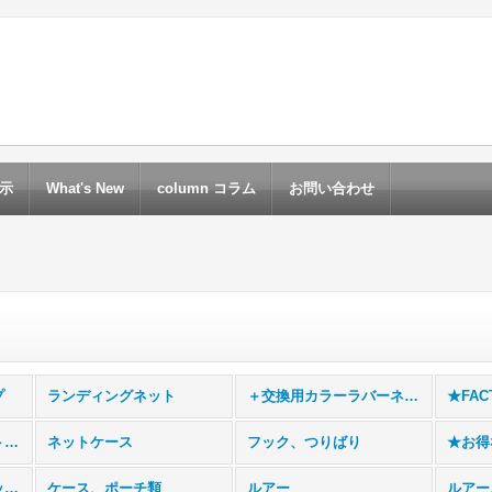
示
What's New
column コラム
お問い合わせ
プ
ランディングネット
＋交換用カラーラバーネット
★FAC
一律送料でお得なポスト投函専用ページ+交換用カラーラバーネット
ネットケース
フック、つりばり
フライフィッシングタックル
ケース、ポーチ類
ルアー
ルアー