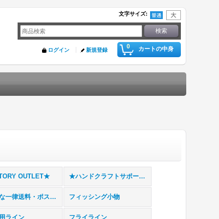
文字サイズ
:
0
カートの中身
ログイン
新規登録
TORY OUTLET★
★ハンドクラフトサポートアイテム★
★お得な一律送料・ポスト投函専用ページ★BUG HUT トラウトフック★
フィッシング小物
用ライン
フライライン