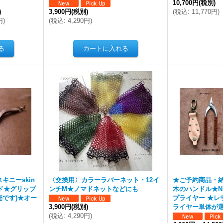
10,700円
(税別)
)
3,900円
(税別)
(
税込
:
11,770円
)
円
)
(
税込
:
4,290円
)
キニーskin
〈交換用〉カラーラバーネット・12イ
★ご予約商品・
ド★グリップ
ンチM★ノマドネットなどにも
木のハンドル★N
です)★オー
プライヤー ★レ
3,900円
(税別)
ライヤー単体が
(
税込
:
4,290円
)