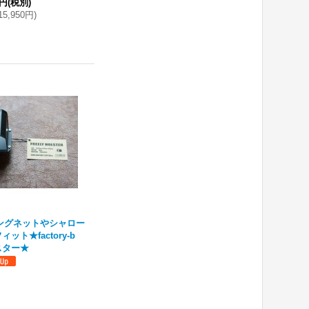
0円
(税別)
15,950円
)
ィングネットやシャロー
ト★factory-b
スター★