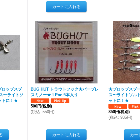
プロップスプ
BUG HUT トラウトフック★バーブレ
★プロップスプ
バス〜ライトソ
スミノー★１Pac 5本入り
ス〜ライトソル
ットに！★
ットに！★
500円
(税別)
(
税込
:
550円
)
850円
(税別)
(
税込
:
935円
)