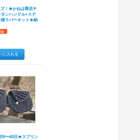
イズ！★かねは商店チ
チタンハンドル+ステ
仕様ラバーネット★納
50〜60日★スプリン