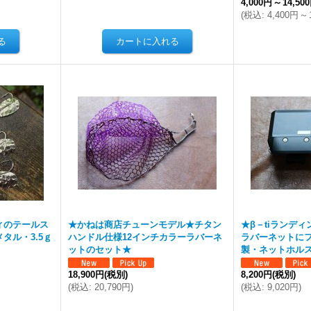
4,000円
～
14,50
(
税込
:
4,400円
～
ィのテールス
★かねは商店チューンモデル★チタン
★β－tiランデ
タル・3.5ｇ
ハンドル仕様12インチカラーラバーネ
ラバーネットにフィッ
ットのセット★
製・ネットホル
18,900円
(税別)
8,200円
(税別)
(
税込
:
20,790円
)
(
税込
:
9,020円
)