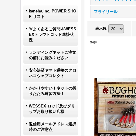
kaneha,inc. POWER SHO
フライリール
P リスト
表示数
:
※よくあるご質問＆WESS
EXトラウトロッド進捗状
況
94
件
ランディングネットご注文
の前にお読みください
安心決済ヤマト運輸のクロ
ネコウェブコレクト
かかりやすい！ネットの折
りたたみ練習方法！
WESSEX ロッド及びグリ
ップお取り扱い店様
返信用メールアドレス選択
時のご注意点