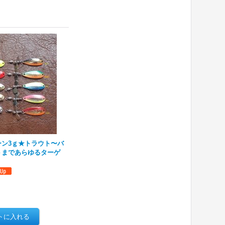
ーン3ｇ★トラウト〜バ
トまであらゆるターゲ