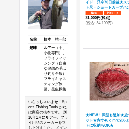
イド・只今70日前後★ス
ト尺・ショートカーブハ
31,000円
(税別)
(
税込
:
34,100円
)
名前
橋本 祐一郎
趣味
ルアー（中、
小物専門）、
フライフィッ
シング（自由
な発想の毛ば
り釣り全般）
フライキャス
ティング練
習、昆虫採集
いらっしゃいませ！Sp
orts Fishing Tools かね
は商店の橋本です。 20
★NEW！深型も追加★旅
16年1月にルアー、フラ
ット★内寸46ｃｍで286
イ用品のメーカーを立
トに収納もOK★
ち上げました。 メイン