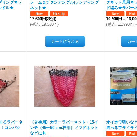
プリングネッ
レーム＆チタンアングル)ランディング
グネット尺用ネ
ンドル★
ネット★
ド編み★ラバー
17,600円
(税別)
10,900円
～
16,0
(
税込
:
19,360円
)
(
税込
:
11,990円
するラバーネ
〈交換用〉カラーラバーネット・15イ
オイカワ狙いな
ｇ！コンパク
ンチ（45〜50ｃｍ枠用）ノマドネット
選べるフライライ
などにも