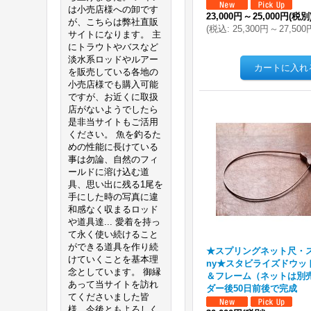
は小売店様への卸です
23,000円
～
25,000円
(税別
が、こちらは弊社直販
(
税込
:
25,300円
～
27,500
サイトになります。 主
にトラウトやバスなど
淡水系ロッドやルアー
を販売している各地の
小売店様でも購入可能
ですが、お近くに取扱
店がないようでしたら
是非当サイトもご活用
ください。 魚を釣るた
めの性能に長けている
事は勿論、自然のフィ
ールドに溶け込む道
具、思い出に残る1尾を
手にした時の写真に違
和感なく収まるロッド
や道具達... 愛着を持っ
て永く使い続けること
ができる道具を作り続
★スプリングネット尺・ス
けていくことを基本理
ny★スタビライズドウッ
念としています。 御縁
＆フレーム（ネットは別売
あって当サイトを訪れ
ダー後50日前後で完成
てくださいました皆
様、今後ともよろしく