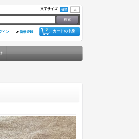
文字サイズ
:
0
カートの中身
グイン
新規登録
せ