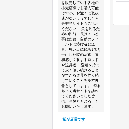
を販売している各地の
小売店様でも購入可能
ですが、お近くに取扱
店がないようでしたら
是非当サイトもご活用
ください。 魚を釣るた
めの性能に長けている
事は勿論、自然のフィ
ールドに溶け込む道
具、思い出に残る1尾を
手にした時の写真に違
和感なく収まるロッド
や道具達... 愛着を持っ
て永く使い続けること
ができる道具を作り続
けていくことを基本理
念としています。 御縁
あって当サイトを訪れ
てくださいました皆
様、今後ともよろしく
お願いいたします。
私が店長です