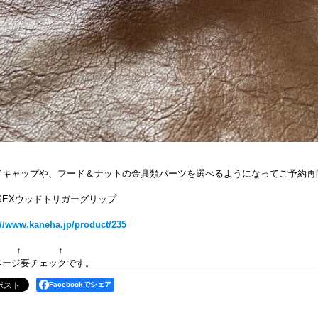
ドキャップや、フード＆ナットの金具類パーツを選べるようになってご予約再
SEXウッドトリガーグリップ
://www.kaneha.jp/product/235
 ↑ ↑
ページ要チェックです。
Facebookでシェア