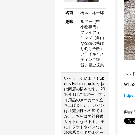
名前
橋本 祐一郎
趣味
ルアー（中、
小物専門）、
フライフィッ
シング（自由
な発想の毛ば
り釣り全般）
フライキャス
ティング練
習、昆虫採集
ヘッ
いらっしゃいませ！Sp
orts Fishing Tools かね
WES
は商店の橋本です。 20
16年1月にルアー、フラ
https
イ用品のメーカーを立
ち上げました。 メイン
↑
は小売店様への卸です
商品
が、こちらは弊社直販
サイトになります。 主
にトラウトやバスなど
淡水系ロッドやルアー