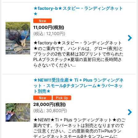
★factory-b★スタビー・ランディングネット
★
11,000
円
(税別)
(
税込
:
12,100
円
)
★factory-b★スタビー・ランディングネット
★のご案内です。ハンドルは、グロー(夜光)と
ブラックの2色で素材は3Dプリントで作られた
PLAプラスチック※夏場の直射日光に長時間さ
らさないでください…
★NEW!!受注生産★ Ti + Plus ランディングネ
ット・スモールβチタンフレーム★ラバーネッ
ト別売★
28,000
円
(税別)
(
税込
:
30,800
円
)
★NEW!!★Ti + Plus ランディングネット★のご
案内です。ラバーネットは別売となりますので
ご注意ください。この度新発売のTi+Plusラン
ディングネットスモールβチタンフレームに