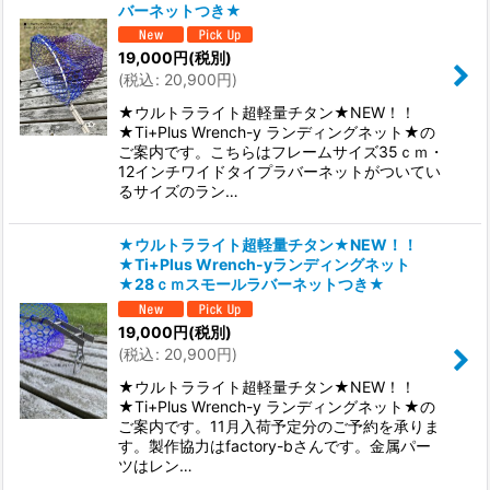
バーネットつき★
19,000
円
(税別)
(
税込
:
20,900
円
)
★ウルトラライト超軽量チタン★NEW！！
★Ti+Plus Wrench-y ランディングネット★の
ご案内です。こちらはフレームサイズ35ｃｍ・
12インチワイドタイプラバーネットがついてい
るサイズのラン…
★ウルトラライト超軽量チタン★NEW！！
★Ti+Plus Wrench-yランディングネット
★28ｃｍスモールラバーネットつき★
19,000
円
(税別)
(
税込
:
20,900
円
)
★ウルトラライト超軽量チタン★NEW！！
★Ti+Plus Wrench-y ランディングネット★の
ご案内です。11月入荷予定分のご予約を承りま
す。製作協力はfactory-bさんです。金属パー
ツはレン…