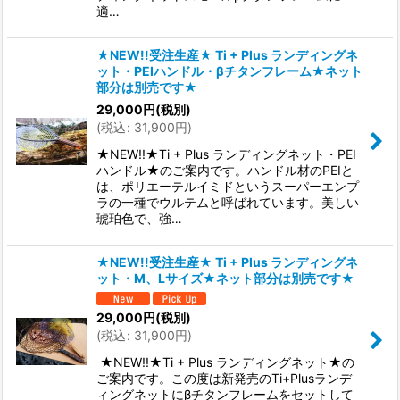
適…
★NEW!!受注生産★ Ti + Plus ランディングネ
ット・PEIハンドル・βチタンフレーム★ネット
部分は別売です★
29,000
円
(税別)
(
税込
:
31,900
円
)
★NEW!!★Ti + Plus ランディングネット・PEI
ハンドル★のご案内です。ハンドル材のPEIと
は、ポリエーテルイミドというスーパーエンプ
ラの一種でウルテムと呼ばれています。美しい
琥珀色で、強…
★NEW!!受注生産★ Ti + Plus ランディングネ
ット・M、Lサイズ★ネット部分は別売です★
29,000
円
(税別)
(
税込
:
31,900
円
)
★NEW!!★Ti + Plus ランディングネット★の
ご案内です。この度は新発売のTi+Plusランデ
ィングネットにβチタンフレームをセットして