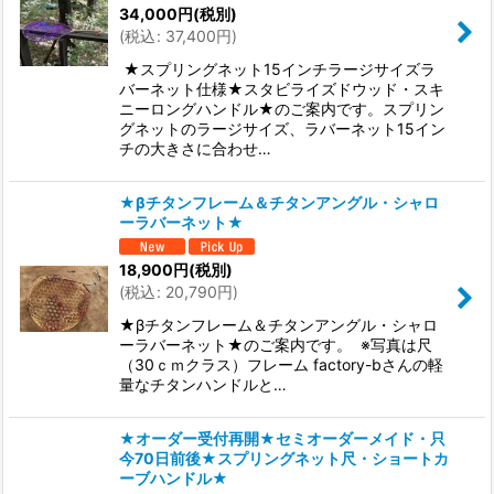
34,000
円
(税別)
(
税込
:
37,400
円
)
★スプリングネット15インチラージサイズラ
バーネット仕様★スタビライズドウッド・スキ
ニーロングハンドル★のご案内です。スプリン
グネットのラージサイズ、ラバーネット15イン
チの大きさに合わせ…
★βチタンフレーム＆チタンアングル・シャロ
ーラバーネット★
18,900
円
(税別)
(
税込
:
20,790
円
)
★βチタンフレーム＆チタンアングル・シャロ
ーラバーネット★のご案内です。 ※写真は尺
（30ｃｍクラス）フレーム factory-bさんの軽
量なチタンハンドルと…
★オーダー受付再開★セミオーダーメイド・只
今70日前後★スプリングネット尺・ショートカ
ーブハンドル★