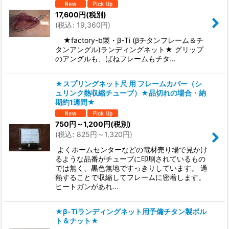
17,600
円
(税別)
(
税込
:
19,360
円
)
★factory-b製・β-Ti (βチタンフレーム＆チ
タンアングル)ランディングネット★ グリップ
のアングルも、ばねフレームもチタ…
★スプリングネット尺 用 フレームカバー（シ
ュリンク熱収縮チューブ）★品切れの場合・納
期約1週間★
750
円
～1,200
円
(税別)
(
税込
:
825
円
～1,320
円
)
よくホームセンターなどの電材売り場で見かけ
るような品番がチューブに印刷されているもの
では無く、黒色無地ですっきりしています。 過
熱することで収縮してフレームに密着します。
ヒートガンがあれ…
★β-Tiランディングネット用予備チタン製ボル
ト＆ナット★