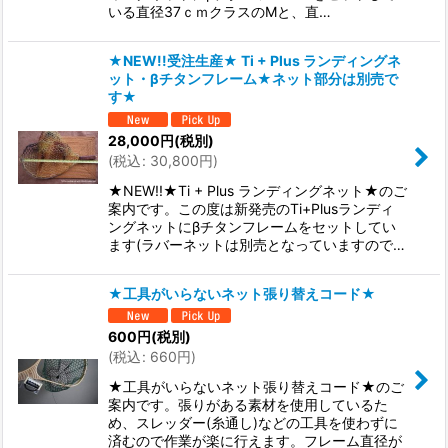
いる直径37ｃｍクラスのMと、直…
★NEW!!受注生産★ Ti + Plus ランディングネ
ット・βチタンフレーム★ネット部分は別売で
す★
28,000
円
(税別)
(
税込
:
30,800
円
)
★NEW!!★Ti + Plus ランディングネット★のご
案内です。この度は新発売のTi+Plusランディ
ングネットにβチタンフレームをセットしてい
ます(ラバーネットは別売となっていますので…
★工具がいらないネット張り替えコード★
600
円
(税別)
(
税込
:
660
円
)
★工具がいらないネット張り替えコード★のご
案内です。張りがある素材を使用しているた
め、スレッダー(糸通し)などの工具を使わずに
済むので作業が楽に行えます。フレーム直径が