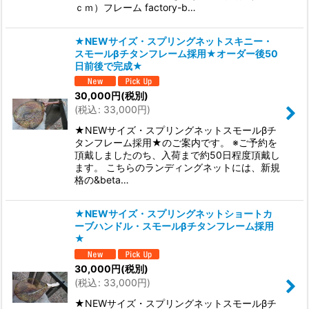
ｃｍ）フレーム factory-b…
★NEWサイズ・スプリングネットスキニー・
スモールβチタンフレーム採用★オーダー後50
日前後で完成★
30,000
円
(税別)
(
税込
:
33,000
円
)
★NEWサイズ・スプリングネットスモールβチ
タンフレーム採用★のご案内です。 ※ご予約を
頂戴しましたのち、入荷まで約50日程度頂戴し
ます。 こちらのランディングネットには、新規
格の&beta…
★NEWサイズ・スプリングネットショートカ
ーブハンドル・スモールβチタンフレーム採用
★
30,000
円
(税別)
(
税込
:
33,000
円
)
★NEWサイズ・スプリングネットスモールβチ