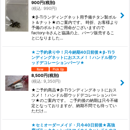
900
円
(税別)
(
税込
:
990
円
)
★β-Tiランディングネット用予備チタン製ボル
ト＆ナット★のご案内です。 時折、お客様より
予備のボルトのご用命がございますので
factory-bさんと協議の上、パーツ販売するこ
とになりました…
★ご予約承り中！只今納期40日前後★β-Tiラ
ンディングネットにおススメ！！ハンドル部ウ
ッドデコレーションパーツ★
8,500
円
(税別)
(
税込
:
9,350
円
)
★ご予約商品★β-Tiランディングネットにおス
スメ！！ハンドル部ウッドデコレーションパー
ツ★のご案内です。 ご予約後の納期は只今不確
定となっておりますが、納期不問でも待ってい
ただけ…
★セミオーダーメイド・只今40日前後★高強