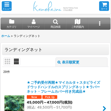
メニュー
カート
カテゴリ
マイページ
商品検索
ご利用案内
ホーム
>
ランディングネット
ランディングネット
表示順変更
閉じる
29
件
表示数
:
★ご予約受付再開★マイカルタ＋スタビライズ
ドウッドハンドルのスプリングネット★ラバー
並び順
:
ネット・フレームカバー付き完成品★
45,000
円
～47,000
円
(税別)
絞り込む
(
税込
:
49,500
円
～51,700
円
)