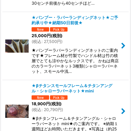
30センチ前後から40センチほど…
★バンブー・ラバーランディングネット★ご予
約承り中★納期50日前後★
25,000
円
(税別)
(
税込
:
27,500
円
)
★バンブーラバーランディングネットのご案内
です★フレーム材が竹製でハンドル材は竹の積
層でとても涼やかなルックスです。 かねは商店
のカラーラバーネット3種類(シャローラバーネ
ット、スモール中浅…
★βチタンスモールフレーム＆チタンアング
ル・シャローラバーネット★mini
18,900
円
(税別)
(
税込
:
20,790
円
)
★βチタンフレーム＆チタンアングル・シャロ
ーラバーネット mini★のご案内です。 ※納期１
週間ほどお時間いただきます。※写真は（約25