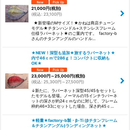
21,000
円
(税別)
(
税込
:
23,100
円
)
★新登場のMサイズ！★かねは商店チューン
モデル★チタンハンドル+ステンレスフレーム
仕様ラバーネット★のご案内です。 factory-b
さんのチタンアングルのハンドル…
★NEW！深型も追加★旅するラバーネット★
内寸46ｃｍで286ｇ！コンパクトに収納も
OK★
23,000
円
～25,000
円
(税別)
(
税込
:
25,300
円
～27,500
円
)
↓新たに、ラバーネット深型45/45をセットし
たモデルも登場。ノーマルの15インチラバーネ
ットの深さが約24ｃｍなのに対して、フレーム
枠約46×33にセットした場合、深さ約45ｃ…
★軽量★factory-b製・β-Ti (βチタンフレーム
＆チタンアングル)ランディングネット★