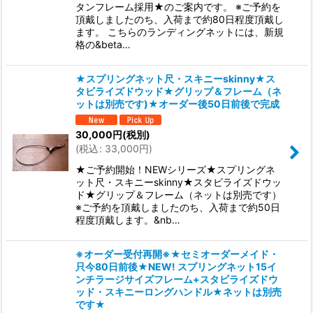
タンフレーム採用★のご案内です。 ※ご予約を
頂戴しましたのち、入荷まで約80日程度頂戴し
ます。 こちらのランディングネットには、新規
格の&beta…
★スプリングネット尺・スキニーskinny★ス
タビライズドウッド★グリップ＆フレーム（ネ
ットは別売です)★オーダー後50日前後で完成
30,000
円
(税別)
(
税込
:
33,000
円
)
★ご予約開始！NEWシリーズ★スプリングネ
ット尺・スキニーskinny★スタビライズドウッ
ド★グリップ＆フレーム（ネットは別売です）
※ご予約を頂戴しましたのち、入荷まで約50日
程度頂戴します。&nb…
※オーダー受付再開※★セミオーダーメイド・
只今80日前後★NEW! スプリングネット15イ
ンチラージサイズフレーム+スタビライズドウ
ッド・スキニーロングハンドル★ネットは別売
です★