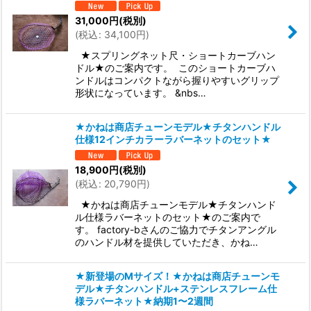
31,000
円
(税別)
(
税込
:
34,100
円
)
★スプリングネット尺・ショートカーブハン
ドル★のご案内です。 このショートカーブハ
ンドルはコンパクトながら握りやすいグリップ
形状になっています。 &nbs…
★かねは商店チューンモデル★チタンハンドル
仕様12インチカラーラバーネットのセット★
18,900
円
(税別)
(
税込
:
20,790
円
)
★かねは商店チューンモデル★チタンハンド
ル仕様ラバーネットのセット★のご案内で
す。 factory-bさんのご協力でチタンアングル
のハンドル材を提供していただき、かね…
★新登場のMサイズ！★かねは商店チューンモ
デル★チタンハンドル+ステンレスフレーム仕
様ラバーネット★納期1〜2週間