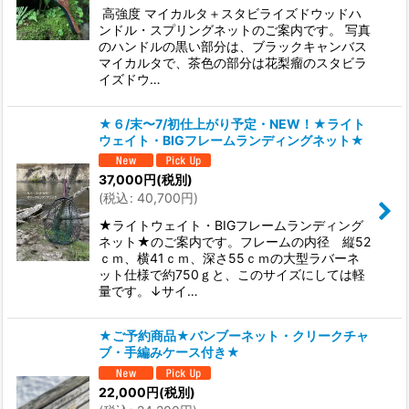
高強度 マイカルタ＋スタビライズドウッドハ
ンドル・スプリングネットのご案内です。 写真
のハンドルの黒い部分は、ブラックキャンバス
マイカルタで、茶色の部分は花梨瘤のスタビラ
イズドウ…
★６/末〜7/初仕上がり予定・NEW！★ライト
ウェイト・BIGフレームランディングネット★
37,000
円
(税別)
(
税込
:
40,700
円
)
★ライトウェイト・BIGフレームランディング
ネット★のご案内です。フレームの内径 縦52
ｃｍ、横41ｃｍ、深さ55ｃｍの大型ラバーネ
ット仕様で約750ｇと、このサイズにしては軽
量です。↓サイ…
★ご予約商品★バンブーネット・クリークチャ
ブ・手編みケース付き★
22,000
円
(税別)