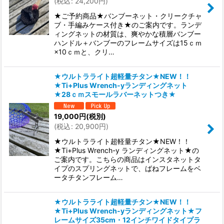
(
税込
:
24,200
円
)
★ご予約商品★バンブーネット・クリークチャ
ブ・手編みケース付き★のご案内です。ランデ
ィングネットの材質は、爽やかな積層バンブー
ハンドル＋バンブーのフレームサイズは15ｃｍ
×10ｃｍと、クリ…
★ウルトラライト超軽量チタン★NEW！！
★Ti+Plus Wrench-yランディングネット
★28ｃｍスモールラバーネットつき★
19,000
円
(税別)
(
税込
:
20,900
円
)
★ウルトラライト超軽量チタン★NEW！！
★Ti+Plus Wrench-y ランディングネット★の
ご案内です。こちらの商品はインスタネットタ
イプのスプリングネットで、ばねフレームをベ
ータチタンフレーム…
★ウルトラライト超軽量チタン★NEW！！
★Ti+Plus Wrench-yランディングネット★フ
レームサイズ35cm・12インチワイドタイプラ