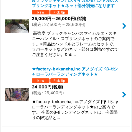
度ブラックキャンバスマイカルタハンドルのス
プリングネット★ネット部分別売になります
25,000
円
～26,000
円
(税別)
(
税込
:
27,500
円
～28,600
円
)
高強度 ブラックキャンバスマイカルタ・スキ
ニーハンドル・スプリングネットのご案内で
す。※商品はハンドルとフレームのセットで、
ラバーネットなどのネット部分は別売ですので
ご注意ください。&nb…
★factory-b×kaneha,inc.アノダイズドβ-tiシ
ャローラバーランディングネット★
24,000
円
(税別)
(
税込
:
26,400
円
)
★factory-b×kaneha,inc.アノダイズドβ-tiシャ
ローラバーランディングネット★のご案内で
す。 今回のβ-tiランディングネットは、今回限
りの限定品と…