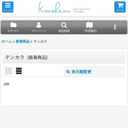
メニュー
カート
カテゴリ
マイページ
商品検索
ご利用案内
ホーム
>
新着商品
>
テンカラ
テンカラ
[
新着商品
]
表示順変更
閉じる
0
件
表示数
:
並び順
:
絞り込む