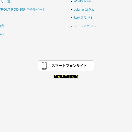
ゴリ一覧
What's New
 TROUT ROD 10周年特設ページ
column コラム
私が店長です
商品
メールマガジン
ing
スマートフォンサイト