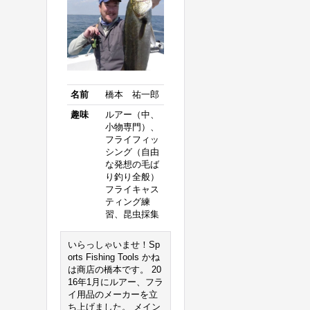
名前
橋本 祐一郎
趣味
ルアー（中、
小物専門）、
フライフィッ
シング（自由
な発想の毛ば
り釣り全般）
フライキャス
ティング練
習、昆虫採集
いらっしゃいませ！Sp
orts Fishing Tools かね
は商店の橋本です。 20
16年1月にルアー、フラ
イ用品のメーカーを立
ち上げました。 メイン