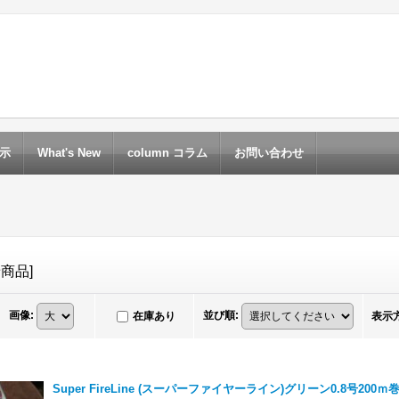
示
What's New
column コラム
お問い合わせ
着商品
]
画像
:
並び順
:
在庫あり
表示
Super FireLine (スーパーファイヤーライン)グリーン0.8号200ｍ