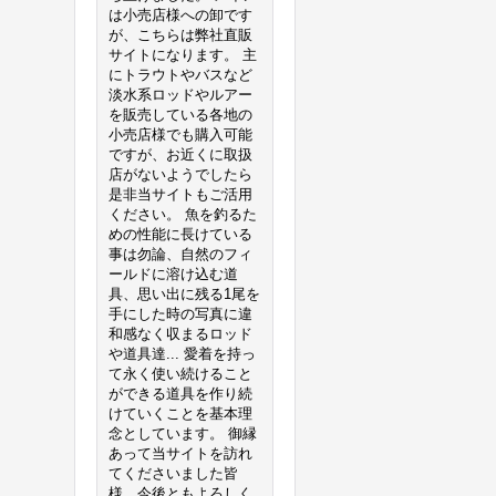
は小売店様への卸です
が、こちらは弊社直販
サイトになります。 主
にトラウトやバスなど
淡水系ロッドやルアー
を販売している各地の
小売店様でも購入可能
ですが、お近くに取扱
店がないようでしたら
是非当サイトもご活用
ください。 魚を釣るた
めの性能に長けている
事は勿論、自然のフィ
ールドに溶け込む道
具、思い出に残る1尾を
手にした時の写真に違
和感なく収まるロッド
や道具達... 愛着を持っ
て永く使い続けること
ができる道具を作り続
けていくことを基本理
念としています。 御縁
あって当サイトを訪れ
てくださいました皆
様、今後ともよろしく