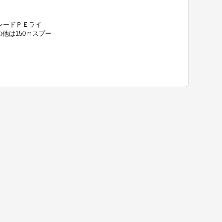
レードＰＥライ
その他は150ｍスプー