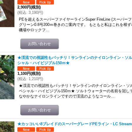
2,900円
(税別)
(
税込
:
3,190円
)
PEを超えるスーパーファイヤーラインSuper FireLine (スーパ
グリーン0.8号200ｍ巻きのご案内です。 もともと私はこれを根
磯場やロックフ…
★渓流での視認性もバッチリ！サンラインのナイロンライン・ソ
シャル・ハイビジブル150ｍ★
1,100円
(税別)
(
税込
:
1,210円
)
★渓流での視認性もバッチリ！サンラインのナイロンライン・ソ
ペシャル・ハイビジブル150ｍ★ ソルトウォーターの名前を冠し
なやかなナイロンラインですので渓流のようなコール…
★カッコいい8ブレイドのスーパーグレードPEライン・LC Stream