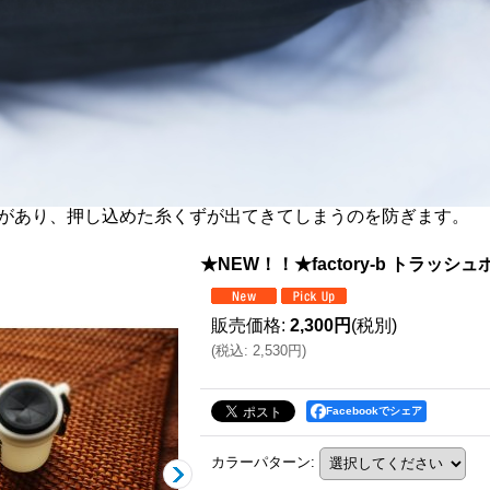
があり、押し込めた糸くずが出てきてしまうのを防ぎます。
★NEW！！★factory-b トラッシ
販売価格
:
2,300円
(税別)
(
税込
:
2,530円
)
Facebookでシェア
カラーパターン
: