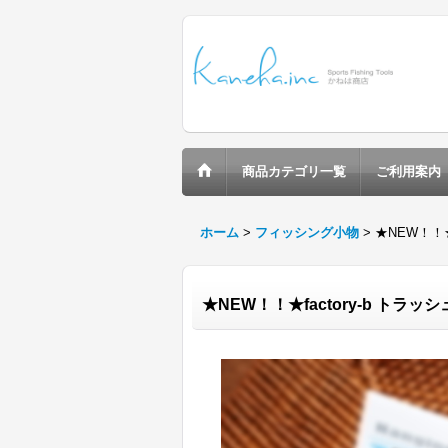
商品カテゴリ一覧
ご利用案内
ホーム
>
フィッシング小物
>
★NEW！！★
★NEW！！★factory-b トラッ