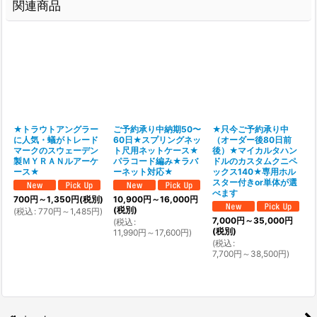
関連商品
★トラウトアングラー
ご予約承り中納期50〜
★只今ご予約承り中
に人気・蟻がトレード
60日★スプリングネッ
（オーダー後80日前
マークのスウェーデン
ト尺用ネットケース★
後）★マイカルタハン
製ＭＹＲＡＮルアーケ
パラコード編み★ラバ
ドルのカスタムクニペ
ース★
ーネット対応★
ックス140★専用ホル
スター付きor単体が選
べます
700
円
～1,350
円
(税別)
10,900
円
～16,000
円
(税別)
(
税込
:
770
円
～1,485
円
)
7,000
円
～35,000
円
(
税込
:
(税別)
11,990
円
～17,600
円
)
(
税込
:
7,700
円
～38,500
円
)