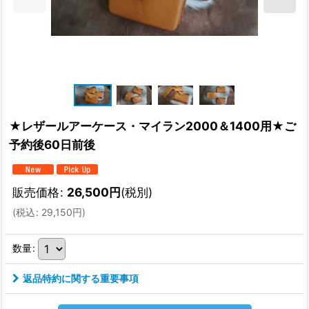
★レザールアーケース・マイラン2000＆1400用★ご
予約後60日前後
販売価格
:
26,500
円
(税別)
(
税込
:
29,150
円
)
数量
:
返品特約に関する重要事項