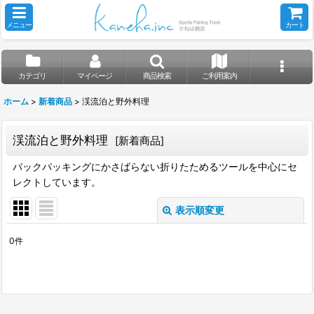
メニュー
カート
カテゴリ
マイページ
商品検索
ご利用案内
ホーム
>
新着商品
>
渓流泊と野外料理
渓流泊と野外料理
[
新着商品
]
バックパッキングにかさばらない折りたためるツールを中心にセ
レクトしています。
表示順変更
閉じる
0
件
表示数
:
並び順
: